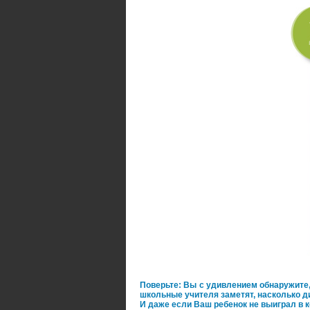
Поверьте: Вы с удивлением обнаружите, 
школьные учителя заметят, насколько д
И даже если Ваш ребенок не выиграл в к